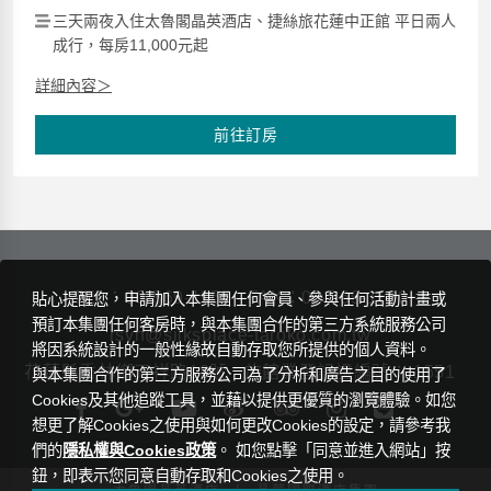
三天兩夜入住太魯閣晶英酒店、捷絲旅花蓮中正館 平日兩人
成行，每房11,000元起
詳細內容＞
前往訂房
TEL：
03-869-1155
FAX：03-869-1160
貼心提醒您，申請加入本集團任何會員、參與任何活動計畫或
預訂本集團任何客房時，與本集團合作的第三方系統服務公司
rsvn@silksplace-taroko.com.tw
將因系統設計的一般性緣故自動存取您所提供的個人資料。
花蓮縣秀林鄉天祥路18號
旅館業登記證編號： 1551
與本集團合作的第三方服務公司為了分析和廣告之目的使用了
Cookies及其他追蹤工具，並藉以提供更優質的瀏覽體驗。如您
想更了解Cookies之使用與如何更改Cookies的設定，請參考我
們的
隱私權與Cookies政策
。 如您點擊「同意並進入網站」按
鈕，即表示您同意自動存取和Cookies之使用。
|