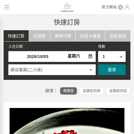
官方網站
快速訂房
快速訂房
住宿券
專案代碼
信用卡優惠
空房查詢
入住日期
夜數
星期六
峽谷客房(二小床)
搜尋
排序：
推薦度
金額低到高
金額高到低