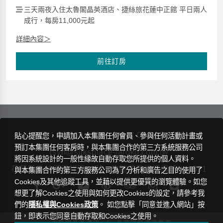
三天兩夜入住太魯閣晶英酒店、捷絲旅花蓮中正館 平日兩人
成行，每房11,000元起
詳細內容＞
前往訂房
TEL：
03-869-1155
FAX：03-869-1160
貼心提醒您，申請加入本集團任何會員、參與任何活動計畫或
預訂本集團任何客房時，與本集團合作的第三方系統服務公司
rsvn@silksplace-taroko.com.tw
將因系統設計的一般性緣故自動存取您所提供的個人資料。
花蓮縣秀林鄉天祥路18號
旅館業登記證編號： 1551
與本集團合作的第三方服務公司為了分析和廣告之目的使用了
Cookies及其他追蹤工具，並藉以提供更優質的瀏覽體驗。如您
想更了解Cookies之使用與如何更改Cookies的設定，請參考我
們的
隱私權與Cookies政策
。 如您點擊「同意並進入網站」按
鈕，即表示您同意自動存取和Cookies之使用。
|