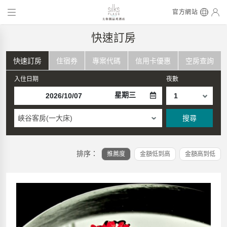
官方網站
快速訂房
快速訂房
住宿券
專案代碼
信用卡優惠
空房查詢
入住日期
夜數
星期三
峽谷客房(一大床)
搜尋
排序：
推薦度
金額低到高
金額高到低