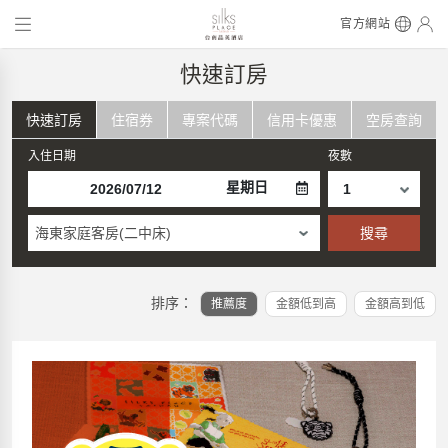
官方網站
快速訂房
快速訂房
住宿券
專案代碼
信用卡優惠
空房查詢
入住日期
夜數
星期日
海東家庭客房(二中床)
搜尋
排序：
推薦度
金額低到高
金額高到低