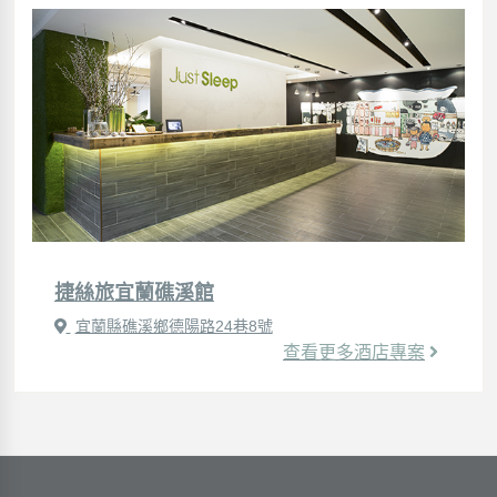
捷絲旅宜蘭礁溪館
宜蘭縣礁溪鄉德陽路24巷8號
查看更多酒店專案