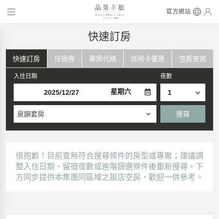
官方網站
快速訂房
快速訂房
住宿券
專案代碼
信用卡優惠
空房查詢
入住日期
夜數
星期六
泉韻套房
搜尋
很抱歉！目前查無符合搜尋條件的房型或專案；建議調
整入住日期、留宿夜數或進階篩選條件後重新搜尋。下
方同步提供本集團同區域之飯店空房，歡迎一併參考。