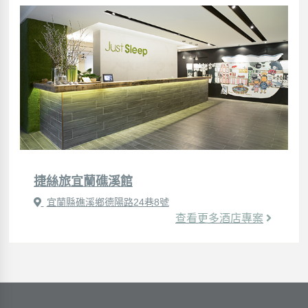
捷絲旅宜蘭礁溪館
宜蘭縣礁溪鄉德陽路24巷8號
查看更多酒店專案