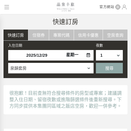
官方網站
快速訂房
快速訂房
住宿券
專案代碼
信用卡優惠
空房查詢
入住日期
夜數
星期一
泉韻套房
搜尋
很抱歉！目前查無符合搜尋條件的房型或專案；建議調
整入住日期、留宿夜數或進階篩選條件後重新搜尋。下
方同步提供本集團同區域之飯店空房，歡迎一併參考。