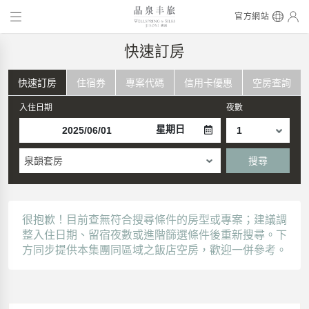
官方網站
快速訂房
快速訂房
住宿券
專案代碼
信用卡優惠
空房查詢
入住日期
夜數
星期日
泉韻套房
搜尋
很抱歉！目前查無符合搜尋條件的房型或專案；建議調
整入住日期、留宿夜數或進階篩選條件後重新搜尋。下
方同步提供本集團同區域之飯店空房，歡迎一併參考。