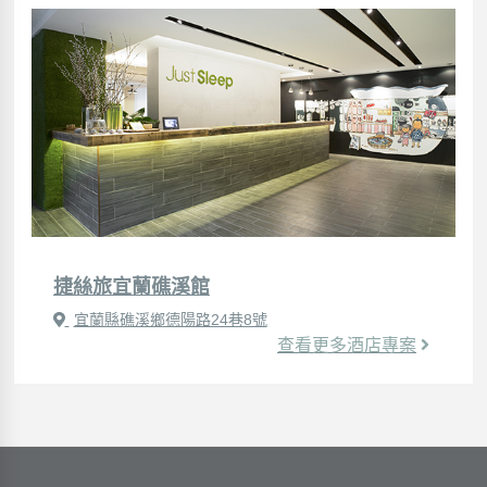
捷絲旅宜蘭礁溪館
宜蘭縣礁溪鄉德陽路24巷8號
查看更多酒店專案