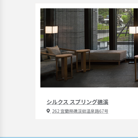
シルクス スプリング礁溪
262 宜蘭県礁渓鄉温泉路67号