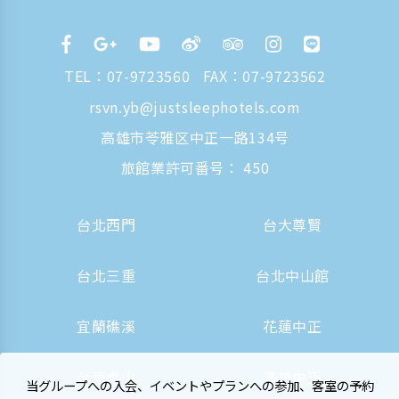
TEL：
07-9723560
FAX：07-9723562
rsvn.yb@justsleephotels.com
高雄市苓雅区中正一路134号
旅館業許可番号： 450
台北西門
台大尊賢
台北三重
台北中山館
宜蘭礁溪
花蓮中正
台南虎山
高雄中正
当グループへの入会、イベントやプランへの参加、客室の予約