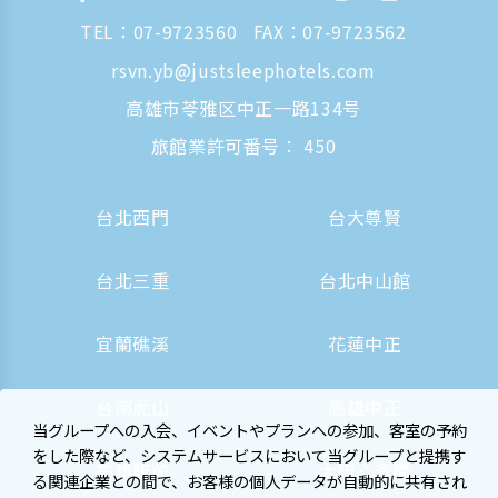
TEL：
07-9723560
FAX：07-9723562
rsvn.yb@justsleephotels.com
高雄市苓雅区中正一路134号
旅館業許可番号： 450
台北西門
台大尊賢
台北三重
台北中山館
宜蘭礁溪
花蓮中正
台南虎山
高雄中正
当グループへの入会、イベントやプランへの参加、客室の予約
をした際など、システムサービスにおいて当グループと提携す
高雄駅前
大阪心斎橋
る関連企業との間で、お客様の個人データが自動的に共有され