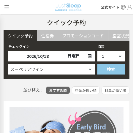
公式サイト
クイック予約
クイック予約
住宿券
プロモーションコード
空室状況
チェックイン
泊数
日曜日
スーペリアツイン
検索
並び替え：
おすすめ順
料金が低い順
料金が高い順