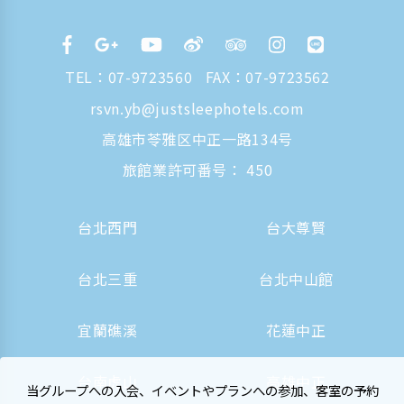
TEL：
07-9723560
FAX：07-9723562
rsvn.yb@justsleephotels.com
高雄市苓雅区中正一路134号
旅館業許可番号： 450
台北西門
台大尊賢
台北三重
台北中山館
宜蘭礁溪
花蓮中正
台南虎山
高雄中正
当グループへの入会、イベントやプランへの参加、客室の予約