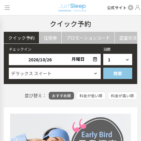
公式サイト
クイック予約
クイック予約
住宿券
プロモーションコード
空室状況
チェックイン
泊数
月曜日
デラックス スイート
検索
並び替え：
おすすめ順
料金が低い順
料金が高い順