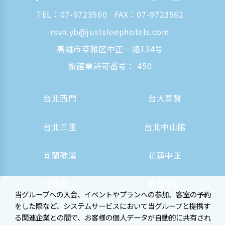
TEL：
07-9723560
FAX：07-9723562
rsvn.yb@justsleephotels.com
高雄市苓雅区中正一路134号
旅館業許可番号： 450
台北西門
台大尊賢
台北三重
台北中山館
宜蘭礁溪
花蓮中正
台南虎山
高雄中正
当グループへの入会、イベントやプランへの参加、客室の予約
をした際など、システムサービスにおいて当グループと提携す
高雄駅前
大阪心斎橋
る関連企業との間で、お客様の個人データが自動的に共有され