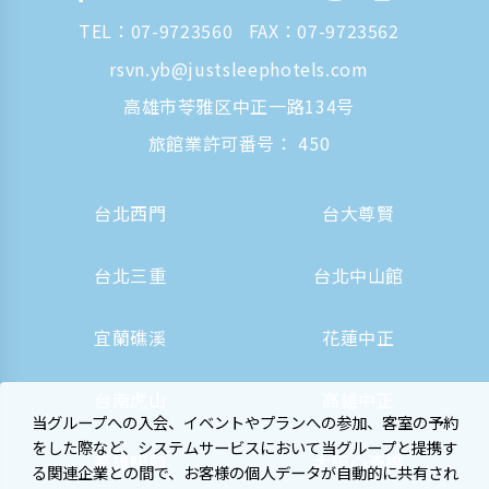
TEL：
07-9723560
FAX：07-9723562
rsvn.yb@justsleephotels.com
高雄市苓雅区中正一路134号
旅館業許可番号： 450
台北西門
台大尊賢
台北三重
台北中山館
宜蘭礁溪
花蓮中正
台南虎山
高雄中正
当グループへの入会、イベントやプランへの参加、客室の予約
をした際など、システムサービスにおいて当グループと提携す
高雄駅前
大阪心斎橋
る関連企業との間で、お客様の個人データが自動的に共有され