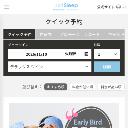
公式サイト
クイック予約
クイック予約
住宿券
プロモーションコード
空室状況
チェックイン
泊数
火曜日
デラックス ツイン
検索
並び替え：
おすすめ順
料金が低い順
料金が高い順