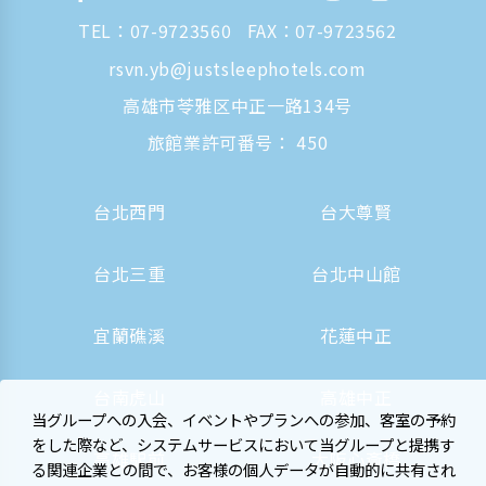
TEL：
07-9723560
FAX：07-9723562
rsvn.yb@justsleephotels.com
高雄市苓雅区中正一路134号
旅館業許可番号： 450
台北西門
台大尊賢
台北三重
台北中山館
宜蘭礁溪
花蓮中正
台南虎山
高雄中正
当グループへの入会、イベントやプランへの参加、客室の予約
をした際など、システムサービスにおいて当グループと提携す
高雄駅前
大阪心斎橋
る関連企業との間で、お客様の個人データが自動的に共有され