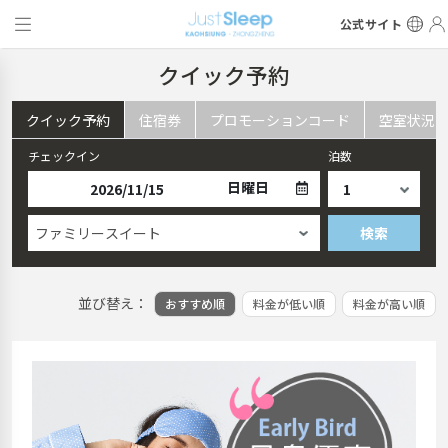
公式サイト
クイック予約
クイック予約
住宿券
プロモーションコード
空室状況
チェックイン
泊数
日曜日
ファミリースイート
検索
並び替え：
おすすめ順
料金が低い順
料金が高い順