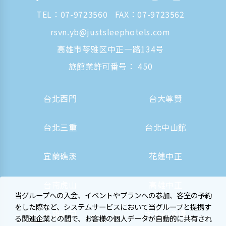
TEL：
07-9723560
FAX：07-9723562
rsvn.yb@justsleephotels.com
高雄市苓雅区中正一路134号
旅館業許可番号： 450
台北西門
台大尊賢
台北三重
台北中山館
宜蘭礁溪
花蓮中正
台南虎山
高雄中正
当グループへの入会、イベントやプランへの参加、客室の予約
をした際など、システムサービスにおいて当グループと提携す
高雄駅前
大阪心斎橋
る関連企業との間で、お客様の個人データが自動的に共有され