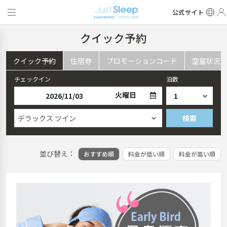
公式サイト
クイック予約
クイック予約
住宿券
プロモーションコード
空室状況
チェックイン
泊数
火曜日
デラックス ツイン
検索
並び替え：
おすすめ順
料金が低い順
料金が高い順