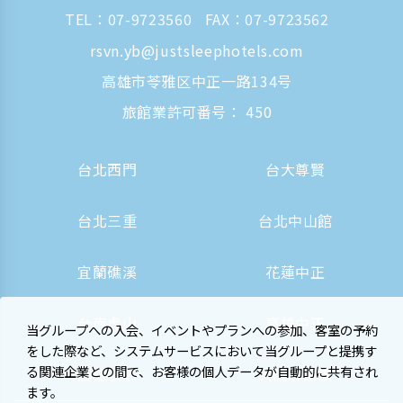
TEL：
07-9723560
FAX：07-9723562
rsvn.yb@justsleephotels.com
高雄市苓雅区中正一路134号
旅館業許可番号： 450
台北西門
台大尊賢
台北三重
台北中山館
宜蘭礁溪
花蓮中正
台南虎山
高雄中正
当グループへの入会、イベントやプランへの参加、客室の予約
をした際など、システムサービスにおいて当グループと提携す
る関連企業との間で、お客様の個人データが自動的に共有され
高雄駅前
大阪心斎橋
ます。