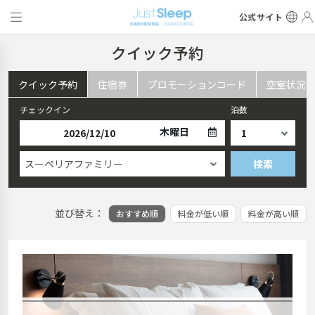
公式サイト
クイック予約
クイック予約
住宿券
プロモーションコード
空室状況
チェックイン
泊数
木曜日
スーペリアファミリー
検索
並び替え：
おすすめ順
料金が低い順
料金が高い順