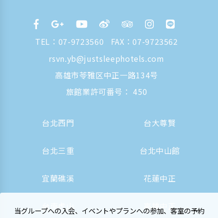
TEL：
07-9723560
FAX：07-9723562
rsvn.yb@justsleephotels.com
高雄市苓雅区中正一路134号
旅館業許可番号： 450
台北西門
台大尊賢
台北三重
台北中山館
宜蘭礁溪
花蓮中正
台南虎山
高雄中正
当グループへの入会、イベントやプランへの参加、客室の予約