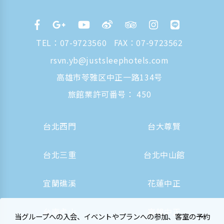
TEL：
07-9723560
FAX：07-9723562
rsvn.yb@justsleephotels.com
高雄市苓雅区中正一路134号
旅館業許可番号： 450
台北西門
台大尊賢
台北三重
台北中山館
宜蘭礁溪
花蓮中正
台南虎山
高雄中正
当グループへの入会、イベントやプランへの参加、客室の予約