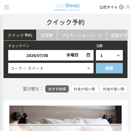
公式サイト
クイック予約
クイック予約
住宿券
プロモーションコード
空室状況
チェックイン
泊数
水曜日
コーナー スイート
検索
並び替え：
おすすめ順
料金が低い順
料金が高い順