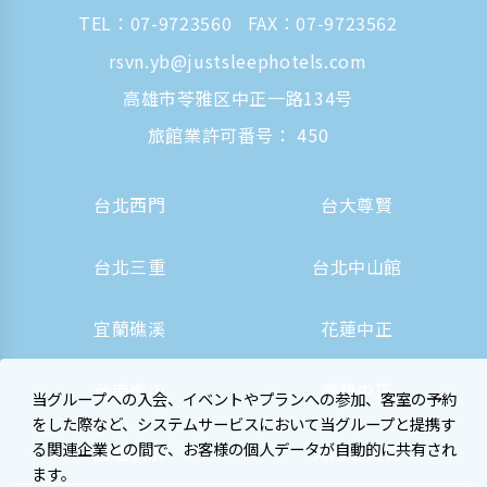
TEL：
07-9723560
FAX：07-9723562
rsvn.yb@justsleephotels.com
高雄市苓雅区中正一路134号
旅館業許可番号： 450
台北西門
台大尊賢
台北三重
台北中山館
宜蘭礁溪
花蓮中正
台南虎山
高雄中正
当グループへの入会、イベントやプランへの参加、客室の予約
をした際など、システムサービスにおいて当グループと提携す
る関連企業との間で、お客様の個人データが自動的に共有され
高雄駅前
大阪心斎橋
ます。