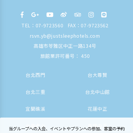
TEL：
07-9723560
FAX：07-9723562
rsvn.yb@justsleephotels.com
高雄市苓雅区中正一路134号
旅館業許可番号： 450
台北西門
台大尊賢
台北三重
台北中山館
宜蘭礁溪
花蓮中正
台南虎山
高雄中正
当グループへの入会、イベントやプランへの参加、客室の予約