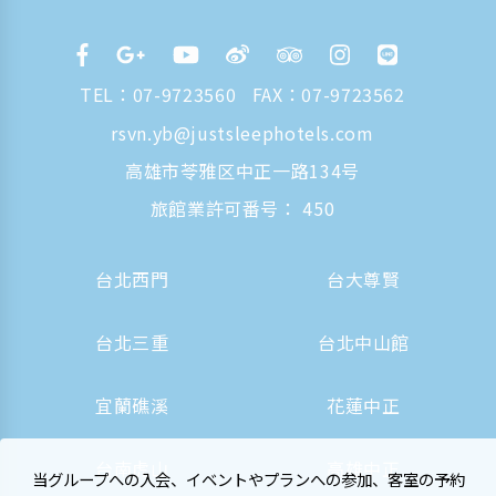
TEL：
07-9723560
FAX：07-9723562
rsvn.yb@justsleephotels.com
高雄市苓雅区中正一路134号
旅館業許可番号： 450
台北西門
台大尊賢
台北三重
台北中山館
宜蘭礁溪
花蓮中正
台南虎山
高雄中正
当グループへの入会、イベントやプランへの参加、客室の予約