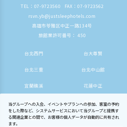
TEL：
07-9723560
FAX：07-9723562
rsvn.yb@justsleephotels.com
高雄市苓雅区中正一路134号
旅館業許可番号： 450
台北西門
台大尊賢
台北三重
台北中山館
宜蘭礁溪
花蓮中正
台南虎山
高雄中正
当グループへの入会、イベントやプランへの参加、客室の予約
をした際など、システムサービスにおいて当グループと提携す
る関連企業との間で、お客様の個人データが自動的に共有され
高雄駅前
大阪心斎橋
ます。