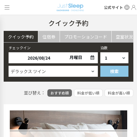
公式サイト
クイック予約
クイック予約
住宿券
プロモーションコード
空室状況
チェックイン
泊数
月曜日
デラックス ツイン
検索
並び替え：
おすすめ順
料金が低い順
料金が高い順