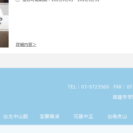
詳細内容＞
TEL：
07-9723560
FAX：07
高雄市苓
台北中山館
宜蘭礁溪
花蓮中正
台南虎山