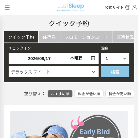
公式サイト
クイック予約
クイック予約
住宿券
プロモーションコード
空室状況
チェックイン
泊数
木曜日
デラックス スイート
検索
並び替え：
おすすめ順
料金が低い順
料金が高い順