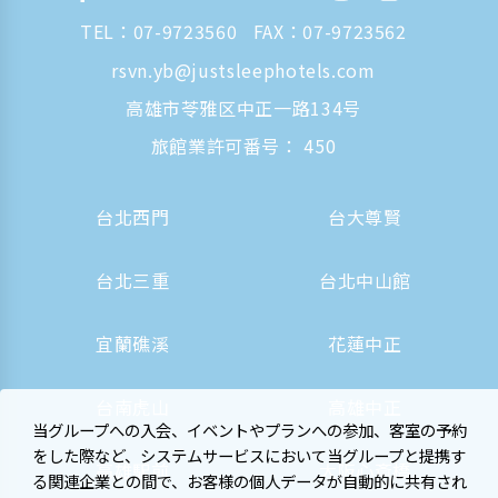
TEL：
07-9723560
FAX：07-9723562
rsvn.yb@justsleephotels.com
高雄市苓雅区中正一路134号
旅館業許可番号： 450
台北西門
台大尊賢
台北三重
台北中山館
宜蘭礁溪
花蓮中正
台南虎山
高雄中正
当グループへの入会、イベントやプランへの参加、客室の予約
をした際など、システムサービスにおいて当グループと提携す
高雄駅前
大阪心斎橋
る関連企業との間で、お客様の個人データが自動的に共有され