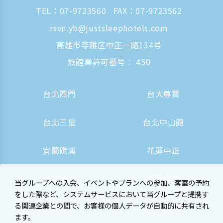
TEL：
07-9723560
FAX：07-9723562
rsvn.yb@justsleephotels.com
高雄市苓雅区中正一路134号
旅館業許可番号： 450
台北西門
台大尊賢
台北三重
台北中山館
宜蘭礁溪
花蓮中正
台南虎山
高雄中正
当グループへの入会、イベントやプランへの参加、客室の予約
をした際など、システムサービスにおいて当グループと提携す
る関連企業との間で、お客様の個人データが自動的に共有され
高雄駅前
大阪心斎橋
ます。