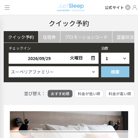
公式サイト
クイック予約
クイック予約
住宿券
プロモーションコード
空室状況
チェックイン
泊数
火曜日
スーペリアファミリー
検索
並び替え：
おすすめ順
料金が低い順
料金が高い順