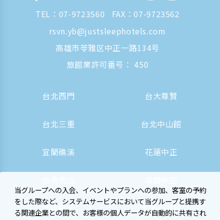
TEL：
07-9723560
FAX：07-9723562
rsvn.yb@justsleephotels.com
高雄市苓雅区中正一路134号
旅館業許可番号： 450
台北西門
台大尊賢
台北三重
台北中山館
宜蘭礁溪
花蓮中正
台南虎山
高雄中正
当グループへの入会、イベントやプランへの参加、客室の予約
をした際など、システムサービスにおいて当グループと提携す
高雄駅前
大阪心斎橋
る関連企業との間で、お客様の個人データが自動的に共有され