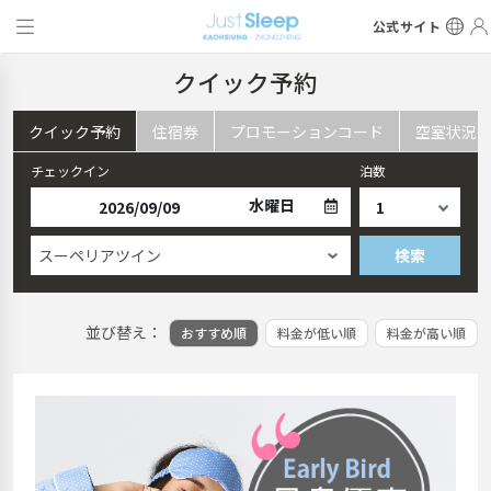
公式サイト
クイック予約
クイック予約
住宿券
プロモーションコード
空室状況
チェックイン
泊数
水曜日
スーペリアツイン
検索
並び替え：
おすすめ順
料金が低い順
料金が高い順