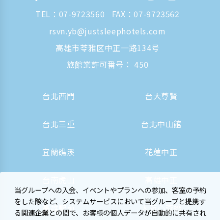
TEL：
07-9723560
FAX：07-9723562
rsvn.yb@justsleephotels.com
高雄市苓雅区中正一路134号
旅館業許可番号： 450
台北西門
台大尊賢
台北三重
台北中山館
宜蘭礁溪
花蓮中正
台南虎山
高雄中正
当グループへの入会、イベントやプランへの参加、客室の予約
をした際など、システムサービスにおいて当グループと提携す
高雄駅前
大阪心斎橋
る関連企業との間で、お客様の個人データが自動的に共有され