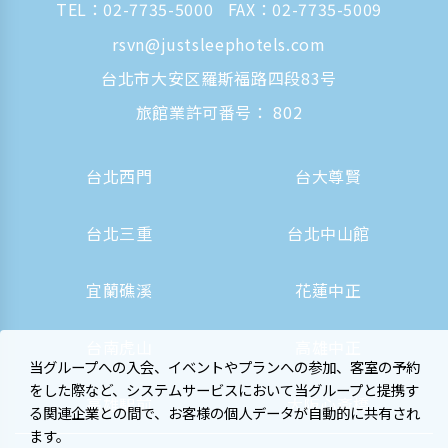
TEL：
02-7735-5000
FAX：02-7735-5009
rsvn@justsleephotels.com
台北市大安区羅斯福路四段83号
旅館業許可番号： 802
台北西門
台大尊賢
台北三重
台北中山館
宜蘭礁溪
花蓮中正
台南虎山
高雄中正
当グループへの入会、イベントやプランへの参加、客室の予約
をした際など、システムサービスにおいて当グループと提携す
高雄駅前
大阪心斎橋
る関連企業との間で、お客様の個人データが自動的に共有され
ます。