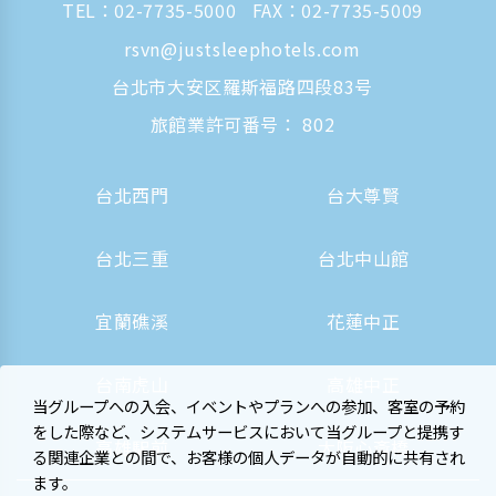
TEL：
02-7735-5000
FAX：02-7735-5009
rsvn@justsleephotels.com
台北市大安区羅斯福路四段83号
旅館業許可番号： 802
台北西門
台大尊賢
台北三重
台北中山館
宜蘭礁溪
花蓮中正
台南虎山
高雄中正
当グループへの入会、イベントやプランへの参加、客室の予約
をした際など、システムサービスにおいて当グループと提携す
高雄駅前
大阪心斎橋
る関連企業との間で、お客様の個人データが自動的に共有され
ます。