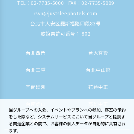
TEL：
02-7735-5000
FAX：02-7735-5009
rsvn@justsleephotels.com
台北市大安区羅斯福路四段83号
旅館業許可番号： 802
台北西門
台大尊賢
台北三重
台北中山館
宜蘭礁溪
花蓮中正
台南虎山
高雄中正
当グループへの入会、イベントやプランへの参加、客室の予約
をした際など、システムサービスにおいて当グループと提携す
高雄駅前
大阪心斎橋
る関連企業との間で、お客様の個人データが自動的に共有され
ます。