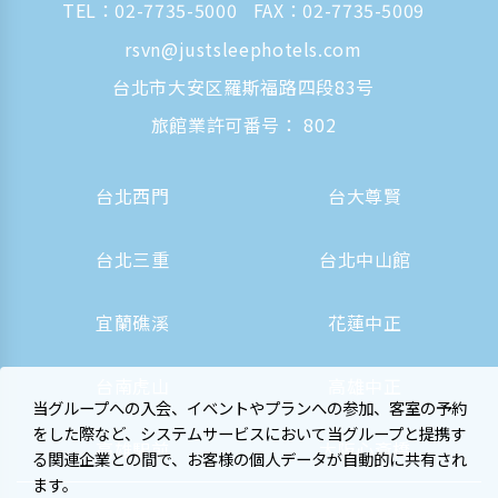
TEL：
02-7735-5000
FAX：02-7735-5009
rsvn@justsleephotels.com
台北市大安区羅斯福路四段83号
旅館業許可番号： 802
台北西門
台大尊賢
台北三重
台北中山館
宜蘭礁溪
花蓮中正
台南虎山
高雄中正
当グループへの入会、イベントやプランへの参加、客室の予約
をした際など、システムサービスにおいて当グループと提携す
高雄駅前
大阪心斎橋
る関連企業との間で、お客様の個人データが自動的に共有され
ます。