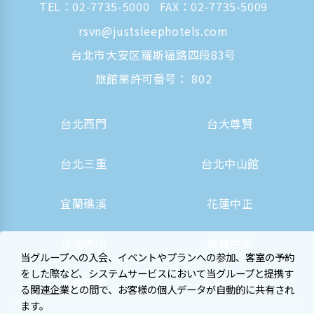
TEL：
02-7735-5000
FAX：02-7735-5009
rsvn@justsleephotels.com
台北市大安区羅斯福路四段83号
旅館業許可番号： 802
台北西門
台大尊賢
台北三重
台北中山館
宜蘭礁溪
花蓮中正
台南虎山
高雄中正
当グループへの入会、イベントやプランへの参加、客室の予約
をした際など、システムサービスにおいて当グループと提携す
高雄駅前
大阪心斎橋
る関連企業との間で、お客様の個人データが自動的に共有され
ます。