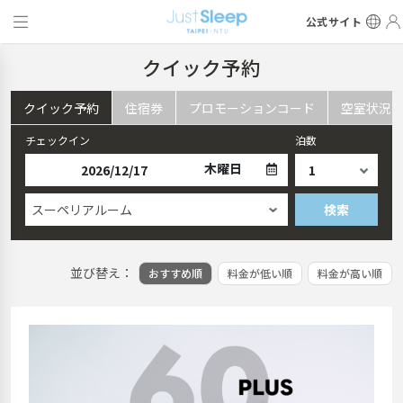
公式サイト
クイック予約
クイック予約
住宿券
プロモーションコード
空室状況
チェックイン
泊数
木曜日
スーペリアルーム
検索
並び替え：
おすすめ順
料金が低い順
料金が高い順