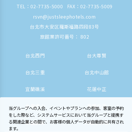
TEL：
02-7735-5000
FAX：02-7735-5009
rsvn@justsleephotels.com
台北市大安区羅斯福路四段83号
旅館業許可番号： 802
台北西門
台大尊賢
台北三重
台北中山館
宜蘭礁溪
花蓮中正
台南虎山
高雄中正
当グループへの入会、イベントやプランへの参加、客室の予約
をした際など、システムサービスにおいて当グループと提携す
る関連企業との間で、お客様の個人データが自動的に共有され
高雄駅前
大阪心斎橋
ます。