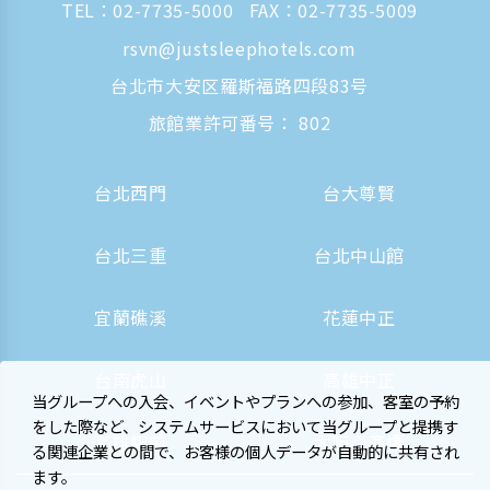
TEL：
02-7735-5000
FAX：02-7735-5009
rsvn@justsleephotels.com
台北市大安区羅斯福路四段83号
旅館業許可番号： 802
台北西門
台大尊賢
台北三重
台北中山館
宜蘭礁溪
花蓮中正
台南虎山
高雄中正
当グループへの入会、イベントやプランへの参加、客室の予約
をした際など、システムサービスにおいて当グループと提携す
高雄駅前
大阪心斎橋
る関連企業との間で、お客様の個人データが自動的に共有され
ます。