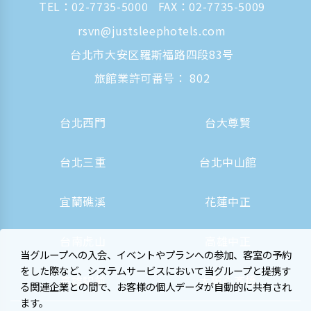
TEL：
02-7735-5000
FAX：02-7735-5009
rsvn@justsleephotels.com
台北市大安区羅斯福路四段83号
旅館業許可番号： 802
台北西門
台大尊賢
台北三重
台北中山館
宜蘭礁溪
花蓮中正
台南虎山
高雄中正
当グループへの入会、イベントやプランへの参加、客室の予約
をした際など、システムサービスにおいて当グループと提携す
高雄駅前
大阪心斎橋
る関連企業との間で、お客様の個人データが自動的に共有され
ます。