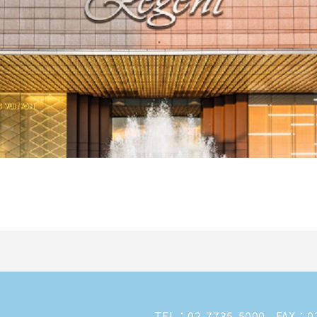
TEL：
02-7735-5000
FAX：02