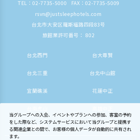
TEL：
02-7735-5000
FAX：02-7735-5009
rsvn@justsleephotels.com
台北市大安区羅斯福路四段83号
旅館業許可番号： 802
台北西門
台大尊賢
台北三重
台北中山館
宜蘭礁溪
花蓮中正
台南虎山
高雄中正
当グループへの入会、イベントやプランへの参加、客室の予約
をした際など、システムサービスにおいて当グループと提携す
高雄駅前
大阪心斎橋
る関連企業との間で、お客様の個人データが自動的に共有され
ます。