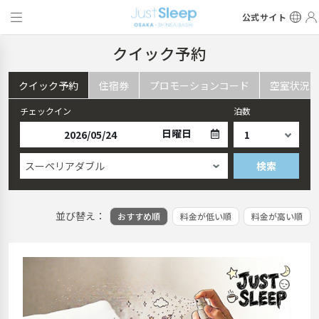
公式サイト
クイック予約
クイック予約
住宿券
プロモーションコード
空室状況
チェックイン
泊数
日曜日
スーペリアダブル
検索
並び替え：
おすすめ順
料金が低い順
料金が高い順