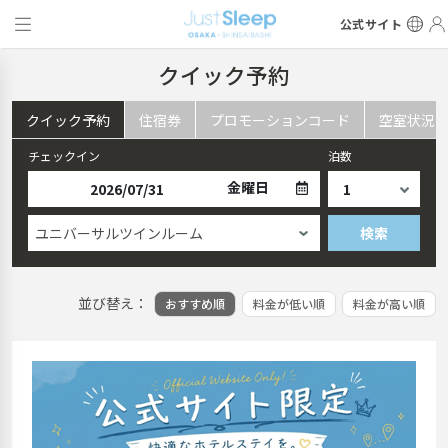
公式サイト
クイック予約
クイック予約
住宿券
プロモーションコード
空室状況
チェックイン
泊数
金曜日
ユニバーサルツインルーム
検索
並び替え：
おすすめ順
料金が低い順
料金が高い順