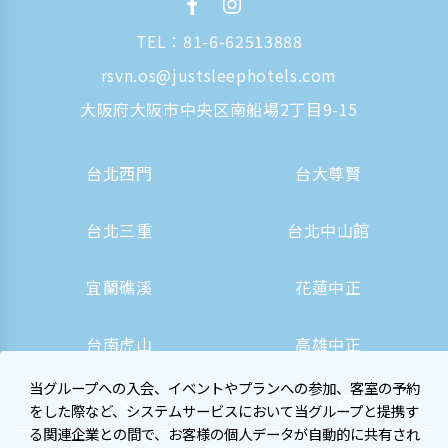
TEL：
81-6-62513888
rsvn.os@justsleephotels.com
大阪府大阪市中央区南船場2丁目9-15
台北西門
台大尊賢
台北三重
台北中山館
宜蘭礁溪
花蓮中正
台南虎山
高雄中正
当グループへの入会、イベントやプランへの参加、客室の予約
高雄駅前
大阪心斎橋
をした際など、システムサービスにおいて当グループと提携す
る関連企業との間で、お客様の個人データが自動的に共有され