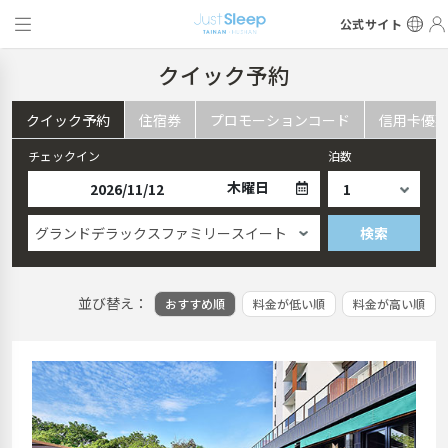
公式サイト
クイック予約
クイック予約
住宿券
プロモーションコード
信用卡優
チェックイン
泊数
木曜日
グランドデラックスファミリースイート
検索
並び替え：
おすすめ順
料金が低い順
料金が高い順