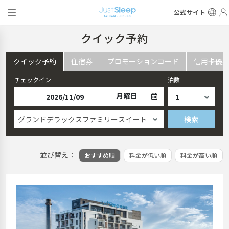
公式サイト
クイック予約
クイック予約
住宿券
プロモーションコード
信用卡優
チェックイン
泊数
月曜日
グランドデラックスファミリースイート
検索
並び替え：
おすすめ順
料金が低い順
料金が高い順