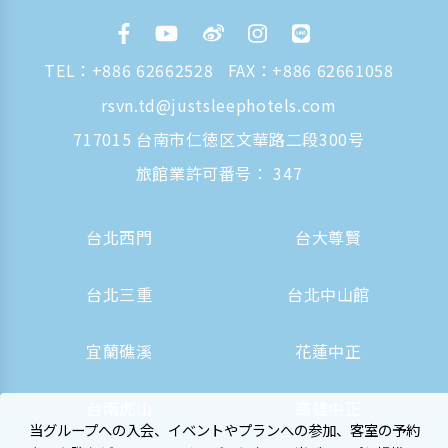
TEL：
+886 62662528
FAX：+886 62661058
rsvn.td@justsleephotels.com
717015 台南市仁徳区文華路二段300号
旅館業許可番号： 347
台北西門
台大尊賢
台北三重
台北中山館
宜蘭礁溪
花蓮中正
台南虎山
高雄中正
当グループへの入会、イベントやプランへの参加、客室の予約