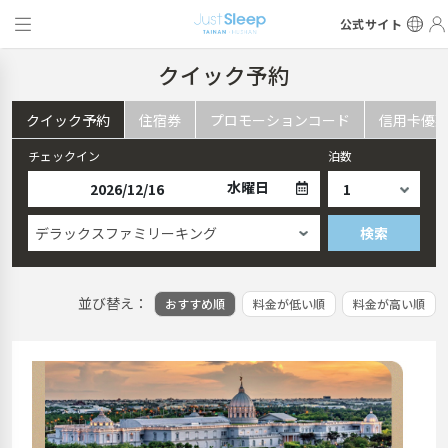
公式サイト
クイック予約
クイック予約
住宿券
プロモーションコード
信用卡優
チェックイン
泊数
水曜日
デラックスファミリーキング
検索
並び替え：
おすすめ順
料金が低い順
料金が高い順