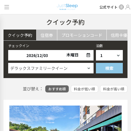
公式サイト
クイック予約
クイック予約
住宿券
プロモーションコード
信用卡優
チェックイン
泊数
木曜日
デラックスファミリークイーン
検索
並び替え：
おすすめ順
料金が低い順
料金が高い順