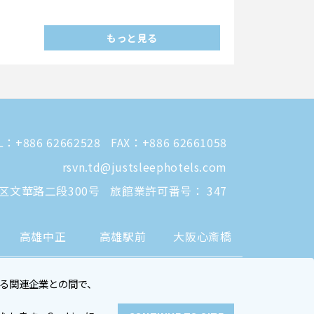
もっと見る
L：
+886 62662528
FAX：+886 62661058
rsvn.td@justsleephotels.com
徳区文華路二段300号
旅館業許可番号： 347
高雄中正
高雄駅前
大阪心斎橋
る関連企業との間で、