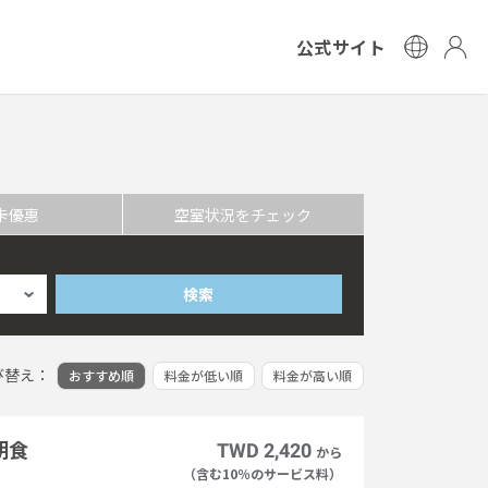
公式サイト
卡優惠
空室状況をチェック
検索
び替え：
おすすめ順
料金が低い順
料金が高い順
朝食
TWD 2,420
から
（含む10％のサービス料）