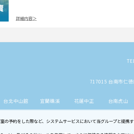
詳細内容＞
TE
717015 台南市仁
台北中山館
宜蘭礁溪
花蓮中正
台南虎山
客室の予約をした際など、システムサービスにおいて当グループと提携す