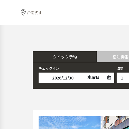
台南虎山
クイック予約
宿泊券番
チェックイン
泊数
水曜日