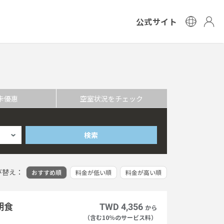
公式サイト
卡優惠
空室状況をチェック
検索
び替え：
おすすめ順
料金が低い順
料金が高い順
朝食
TWD 4,356
から
（含む10％のサービス料）