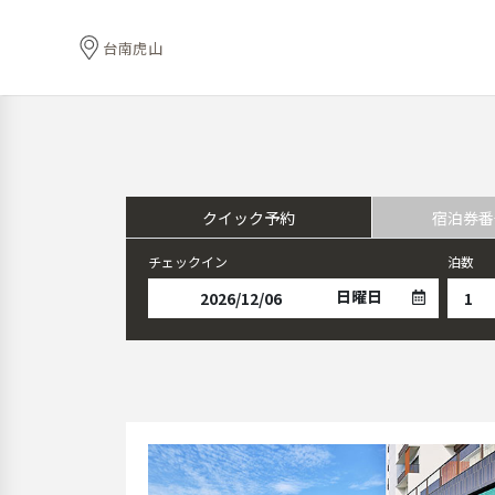
台南虎山
クイック予約
宿泊券番
チェックイン
泊数
日曜日