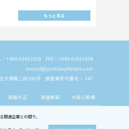
もっと見る
L：
+886 62662528
FAX：+886 62661058
rsvn.td@justsleephotels.com
徳区文華路二段300号
旅館業許可番号： 347
高雄中正
高雄駅前
大阪心斎橋
る関連企業との間で、