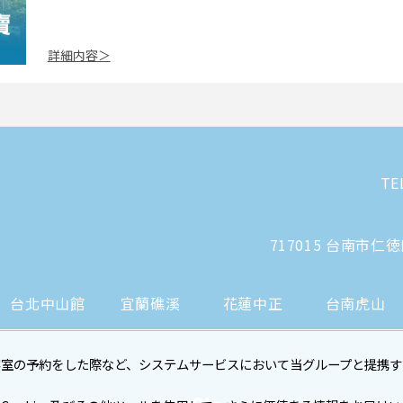
詳細内容＞
TE
717015 台南市仁
台北中山館
宜蘭礁溪
花蓮中正
台南虎山
客室の予約をした際など、システムサービスにおいて当グループと提携す