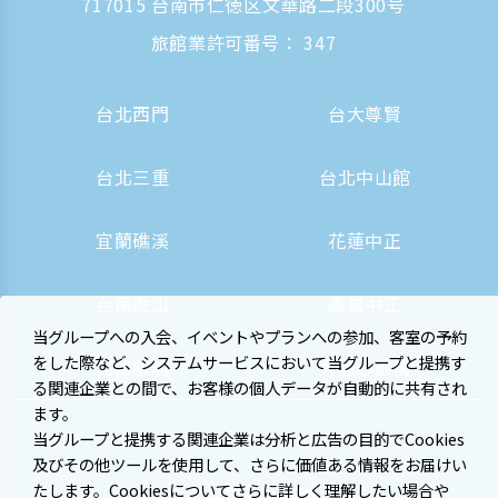
717015 台南市仁徳区文華路二段300号
旅館業許可番号： 347
台北西門
台大尊賢
台北三重
台北中山館
宜蘭礁溪
花蓮中正
台南虎山
高雄中正
当グループへの入会、イベントやプランへの参加、客室の予約
をした際など、システムサービスにおいて当グループと提携す
高雄駅前
大阪心斎橋
る関連企業との間で、お客様の個人データが自動的に共有され
ます。
当グループと提携する関連企業は分析と広告の目的でCookies
及びその他ツールを使用して、さらに価値ある情報をお届けい
たします。Cookiesについてさらに詳しく理解したい場合や