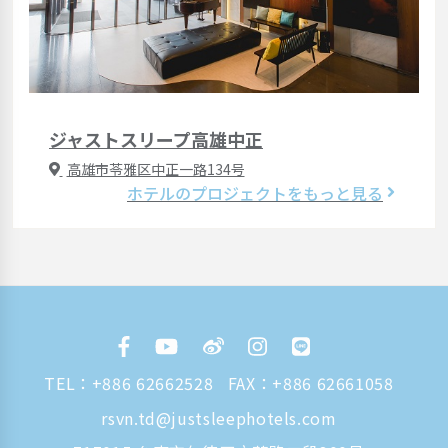
ジャストスリープ高雄中正
高雄市苓雅区中正一路134号
ホテルのプロジェクトをもっと見る
TEL：
+886 62662528
FAX：+886 62661058
rsvn.td@justsleephotels.com