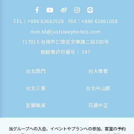
TEL：
+886 62662528
FAX：+886 62661058
rsvn.td@justsleephotels.com
717015 台南市仁徳区文華路二段300号
旅館業許可番号： 347
台北西門
台大尊賢
台北三重
台北中山館
宜蘭礁溪
花蓮中正
台南虎山
高雄中正
当グループへの入会、イベントやプランへの参加、客室の予約