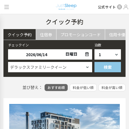
公式サイト
クイック予約
クイック予約
住宿券
プロモーションコード
信用卡優
チェックイン
泊数
日曜日
デラックスファミリークイーン
検索
並び替え：
おすすめ順
料金が低い順
料金が高い順