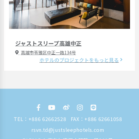
ジャストスリープ高雄中正
高雄市苓雅区中正一路134号
ホテルのプロジェクトをもっと見る
TEL：
+886 62662528
FAX：+886 62661058
rsvn.td@justsleephotels.com