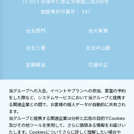
717015 台南市仁徳区文華路二段300号
旅館業許可番号： 347
台北西門
台大尊賢
台北三重
台北中山館
宜蘭礁溪
花蓮中正
台南虎山
高雄中正
当グループへの入会、イベントやプランへの参加、客室の予約
をした際など、システムサービスにおいて当グループと提携す
高雄駅前
大阪心斎橋
る関連企業との間で、お客様の個人データが自動的に共有され
ます。
当グループと提携する関連企業は分析と広告の目的でCookies
及びその他ツールを使用して、さらに価値ある情報をお届けい
たします。Cookiesについてさらに詳しく理解したい場合や