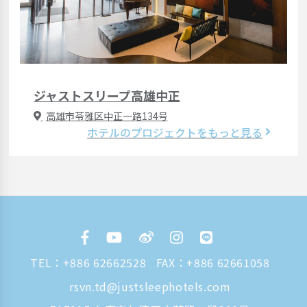
ジャストスリープ高雄中正
高雄市苓雅区中正一路134号
ホテルのプロジェクトをもっと見る
TEL：
+886 62662528
FAX：+886 62661058
rsvn.td@justsleephotels.com