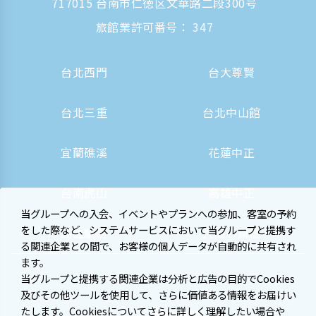
717015 台南市仁徳区文華路二段300号
旅館業許可番号： 347
台北西門
台大尊賢
台北三重
台北中山館
宜蘭礁溪
花蓮中正
台南虎山
高雄中正
当グループへの入会、イベントやプランへの参加、客室の予約
をした際など、システムサービスにおいて当グループと提携す
高雄駅前
大阪心斎橋
る関連企業との間で、お客様の個人データが自動的に共有され
ます。
当グループと提携する関連企業は分析と広告の目的でCookies
及びその他ツールを使用して、さらに価値ある情報をお届けい
たします。Cookiesについてさらに詳しく理解したい場合や