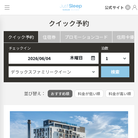
公式サイト
クイック予約
クイック予約
住宿券
プロモーションコード
信用卡優
チェックイン
泊数
木曜日
デラックスファミリークイーン
検索
並び替え：
おすすめ順
料金が低い順
料金が高い順