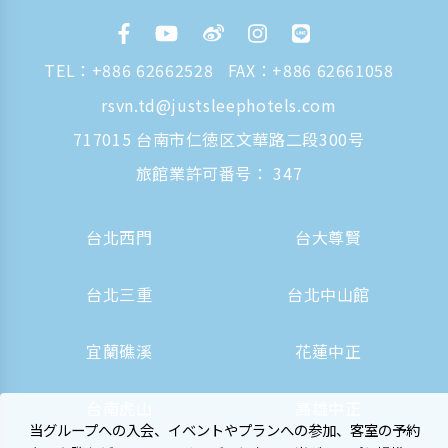
TEL：
+886 62662528
FAX：+886 62661058
rsvn.td@justsleephotels.com
717015 台南市仁徳区文華路二段300号
旅館業許可番号： 347
台北西門
台大尊賢
台北三重
台北中山館
宜蘭礁溪
花蓮中正
台南虎山
高雄中正
当グループへの入会、イベントやプランへの参加、客室の予約