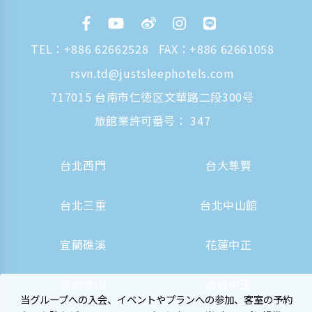
TEL：
+886 62662528
FAX：+886 62661058
rsvn.td@justsleephotels.com
717015 台南市仁徳区文華路二段300号
旅館業許可番号： 347
台北西門
台大尊賢
台北三重
台北中山館
宜蘭礁溪
花蓮中正
台南虎山
高雄中正
当グループへの入会、イベントやプランへの参加、客室の予約