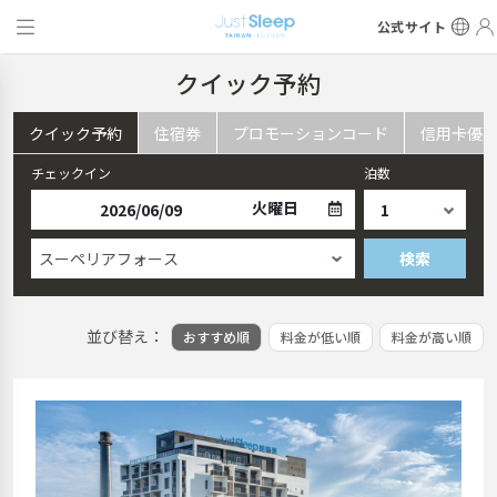
公式サイト
クイック予約
クイック予約
住宿券
プロモーションコード
信用卡優
チェックイン
泊数
火曜日
スーペリアフォース
検索
並び替え：
おすすめ順
料金が低い順
料金が高い順